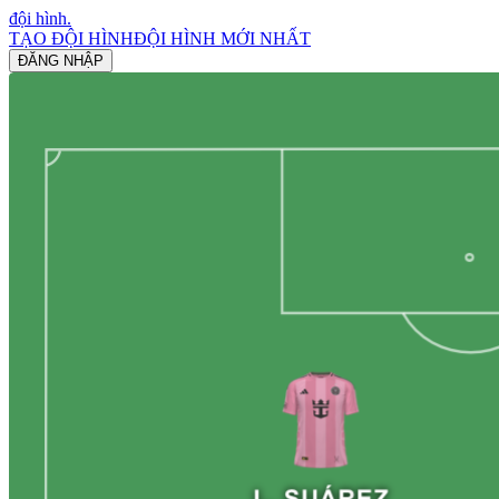
đội hình
.
TẠO ĐỘI HÌNH
ĐỘI HÌNH MỚI NHẤT
ĐĂNG NHẬP