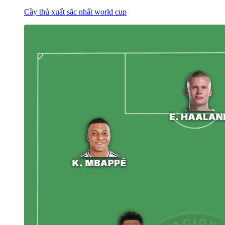
Cầy thủ xuất săc nhất world cup