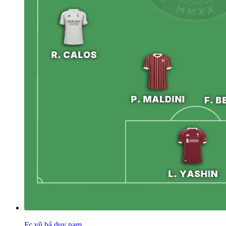
Fc vũ bá duy nam