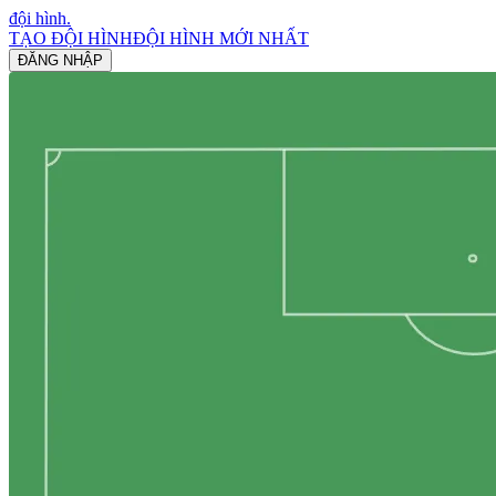
đội hình
.
TẠO ĐỘI HÌNH
ĐỘI HÌNH MỚI NHẤT
ĐĂNG NHẬP