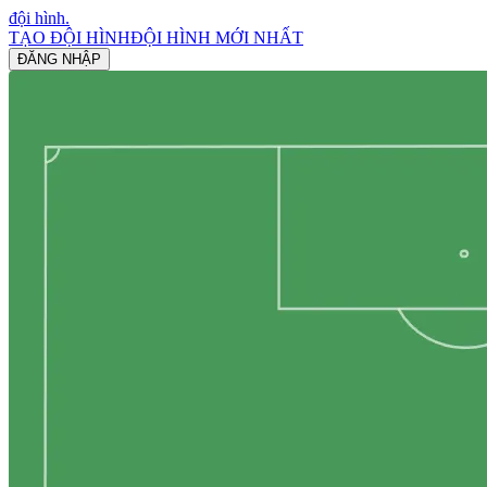
đội hình
.
TẠO ĐỘI HÌNH
ĐỘI HÌNH MỚI NHẤT
ĐĂNG NHẬP