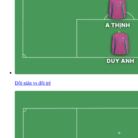
Đội giảg vs đội trẻ