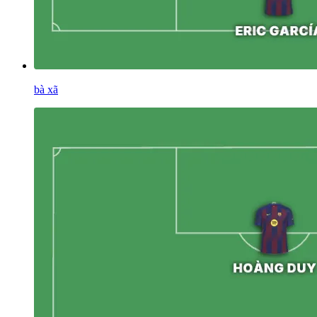
bà xã