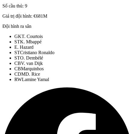
Số cầu thủ:
9
Giá trị đội hình:
€681M
Đội hình ra sân
GK
T. Courtois
ST
K. Mbappé
E. Hazard
ST
Cristiano Ronaldo
ST
O. Dembélé
CB
V. van Dijk
CB
Marquinhos
CDM
D. Rice
RW
Lamine Yamal