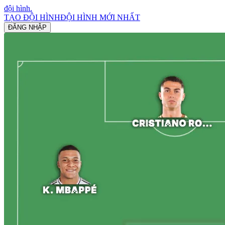
đội hình
.
TẠO ĐỘI HÌNH
ĐỘI HÌNH MỚI NHẤT
ĐĂNG NHẬP