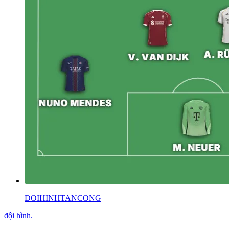
DOIHINHTANCONG
đội hình
.