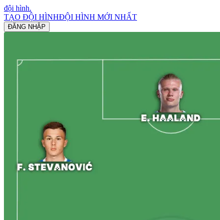
đội hình
.
TẠO ĐỘI HÌNH
ĐỘI HÌNH MỚI NHẤT
ĐĂNG NHẬP