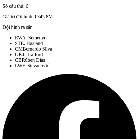
Số cầu thủ:
6
Giá trị đội hình:
€345.8M
Đội hình ra sân
RW
A. Semenyo
ST
E. Haaland
CM
Bernardo Silva
GK
J. Trafford
CB
Rúben Dias
LW
F. Stevanović