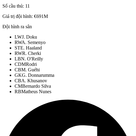
Số cầu thủ:
11
Giá trị đội hình:
€691M
Đội hình ra sân
LW
J. Doku
RW
A. Semenyo
ST
E. Haaland
RW
R. Cherki
LB
N. O'Reilly
CDM
Rodri
CB
M. Guéhi
GK
G. Donnarumma
CB
A. Khusanov
CM
Bernardo Silva
RB
Matheus Nunes