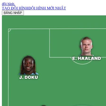
đội hình
.
TẠO ĐỘI HÌNH
ĐỘI HÌNH MỚI NHẤT
ĐĂNG NHẬP