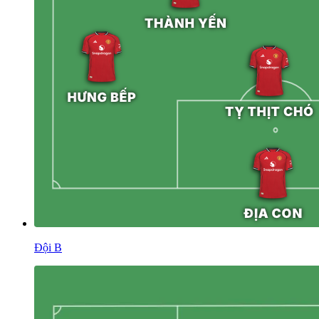
Đội B