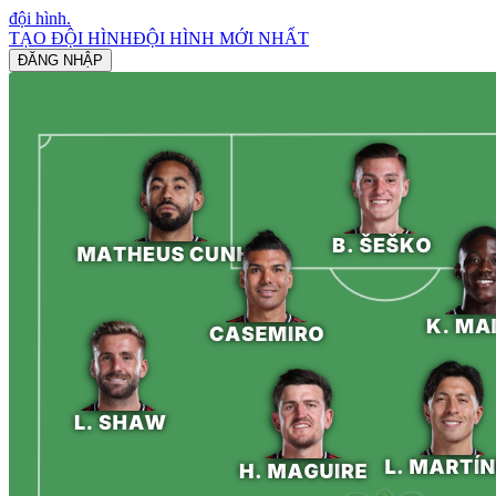
đội hình
.
TẠO ĐỘI HÌNH
ĐỘI HÌNH MỚI NHẤT
ĐĂNG NHẬP