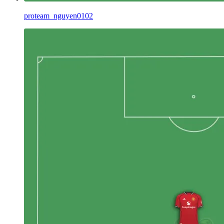
proteam_nguyen0102