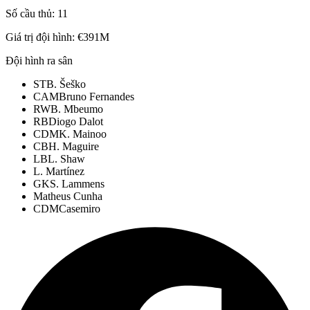
Số cầu thủ:
11
Giá trị đội hình:
€391M
Đội hình ra sân
ST
B. Šeško
CAM
Bruno Fernandes
RW
B. Mbeumo
RB
Diogo Dalot
CDM
K. Mainoo
CB
H. Maguire
LB
L. Shaw
L. Martínez
GK
S. Lammens
Matheus Cunha
CDM
Casemiro