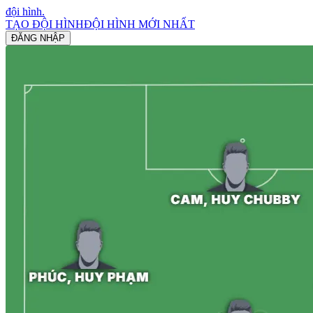
đội hình
.
TẠO ĐỘI HÌNH
ĐỘI HÌNH MỚI NHẤT
ĐĂNG NHẬP