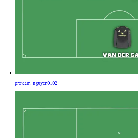
proteam_nguyen0102