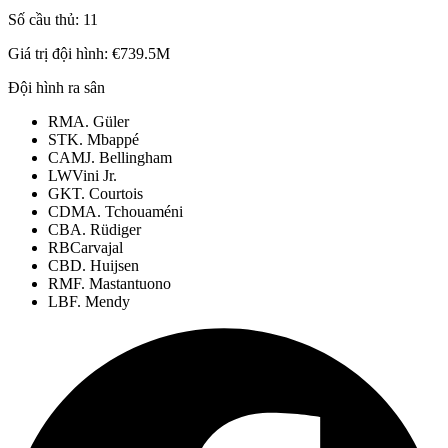
Số cầu thủ:
11
Giá trị đội hình:
€739.5M
Đội hình ra sân
RM
A. Güler
ST
K. Mbappé
CAM
J. Bellingham
LW
Vini Jr.
GK
T. Courtois
CDM
A. Tchouaméni
CB
A. Rüdiger
RB
Carvajal
CB
D. Huijsen
RM
F. Mastantuono
LB
F. Mendy