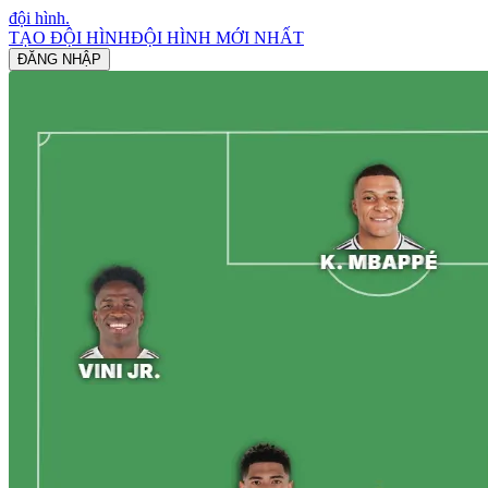
đội hình
.
TẠO ĐỘI HÌNH
ĐỘI HÌNH MỚI NHẤT
ĐĂNG NHẬP