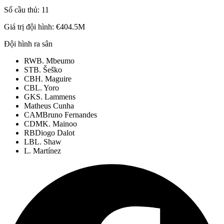
Số cầu thủ:
11
Giá trị đội hình:
€404.5M
Đội hình ra sân
RW
B. Mbeumo
ST
B. Šeško
CB
H. Maguire
CB
L. Yoro
GK
S. Lammens
Matheus Cunha
CAM
Bruno Fernandes
CDM
K. Mainoo
RB
Diogo Dalot
LB
L. Shaw
L. Martínez