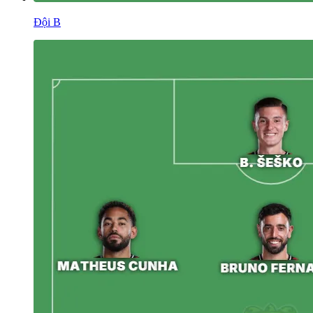
Đội B