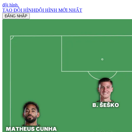
đội hình
.
TẠO ĐỘI HÌNH
ĐỘI HÌNH MỚI NHẤT
ĐĂNG NHẬP