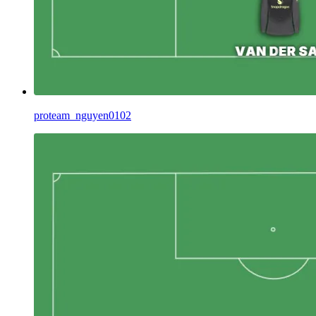
proteam_nguyen0102