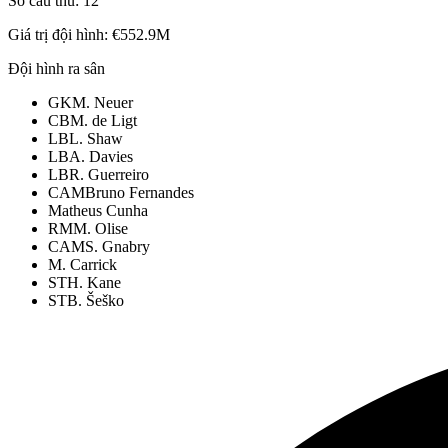
Số cầu thủ:
12
Giá trị đội hình:
€552.9M
Đội hình ra sân
GK
M. Neuer
CB
M. de Ligt
LB
L. Shaw
LB
A. Davies
LB
R. Guerreiro
CAM
Bruno Fernandes
Matheus Cunha
RM
M. Olise
CAM
S. Gnabry
M. Carrick
ST
H. Kane
ST
B. Šeško