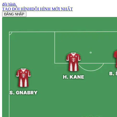
đội hình
.
TẠO ĐỘI HÌNH
ĐỘI HÌNH MỚI NHẤT
ĐĂNG NHẬP