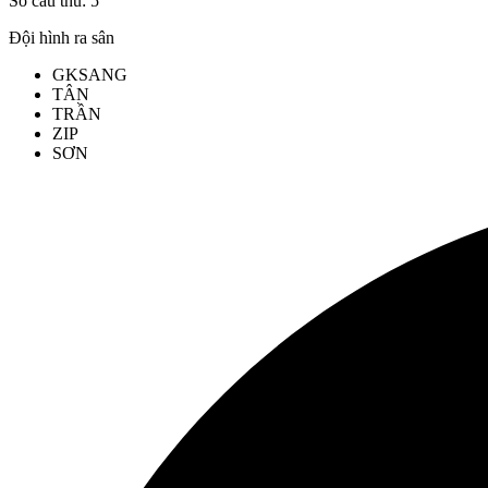
Số cầu thủ:
5
Đội hình ra sân
GK
SANG
TÂN
TRẦN
ZIP
SƠN