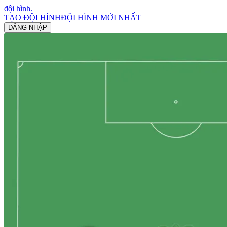
đội hình
.
TẠO ĐỘI HÌNH
ĐỘI HÌNH MỚI NHẤT
ĐĂNG NHẬP