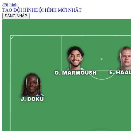
đội hình
.
TẠO ĐỘI HÌNH
ĐỘI HÌNH MỚI NHẤT
ĐĂNG NHẬP