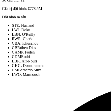
Số cầu thủ:
12
Giá trị đội hình:
€778.5M
Đội hình ra sân
ST
E. Haaland
LW
J. Doku
LB
N. O'Reilly
RW
R. Cherki
CB
A. Khusanov
CB
Rúben Dias
CAM
P. Foden
CDM
Rodri
LB
R. Aït-Nouri
GK
G. Donnarumma
CM
Bernardo Silva
LW
O. Marmoush