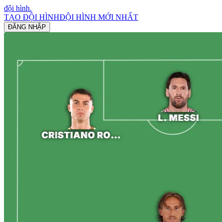
đội hình
.
TẠO ĐỘI HÌNH
ĐỘI HÌNH MỚI NHẤT
ĐĂNG NHẬP