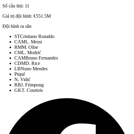
Số cầu thủ:
11
Giá trị đội hình:
€551.5M
Đội hình ra sân
ST
Cristiano Ronaldo
CAM
L. Messi
RM
M. Olise
CM
L. Modrić
CAM
Bruno Fernandes
CDM
D. Rice
LB
Nuno Mendes
Piqué
N. Vidić
RB
J. Frimpong
GK
T. Courtois