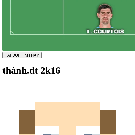
TẢI ĐỘI HÌNH NÀY
thành.đt 2k16