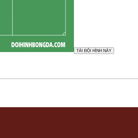
TẢI ĐỘI HÌNH NÀY