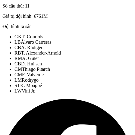
Số cầu thủ:
11
Giá trị đội hình:
€761M
Đội hình ra sân
GK
T. Courtois
LB
Álvaro Carreras
CB
A. Rüdiger
RB
T. Alexander-Arnold
RM
A. Güler
CB
D. Huijsen
CM
Thiago Pitarch
CM
F. Valverde
LM
Rodrygo
ST
K. Mbappé
LW
Vini Jr.