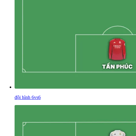
đội hình 6vs6