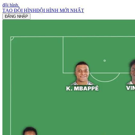
đội hình
.
TẠO ĐỘI HÌNH
ĐỘI HÌNH MỚI NHẤT
ĐĂNG NHẬP