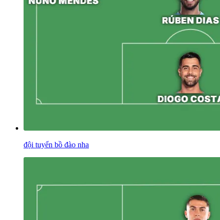
đội tuyển bồ đào nha