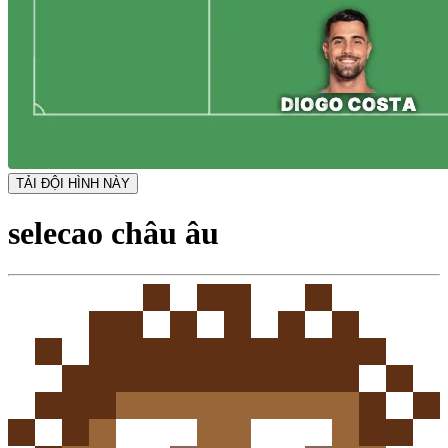
TẢI ĐỘI HÌNH NÀY
selecao châu âu