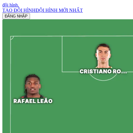
đội hình
.
TẠO ĐỘI HÌNH
ĐỘI HÌNH MỚI NHẤT
ĐĂNG NHẬP