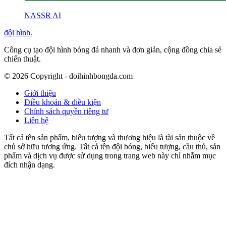
NASSR AI
đội hình
.
Công cụ tạo đội hình bóng đá nhanh và đơn giản, cộng đồng chia sẻ
chiến thuật.
©
2026
Copyright - doihinhbongda.com
Giới thiệu
Điều khoản & điều kiện
Chính sách quyền riêng tư
Liên hệ
Tất cả tên sản phẩm, biểu tượng và thương hiệu là tài sản thuộc về
chủ sở hữu tương ứng. Tất cả tên đội bóng, biểu tượng, cầu thủ, sản
phẩm và dịch vụ được sử dụng trong trang web này chỉ nhằm mục
đích nhận dạng.