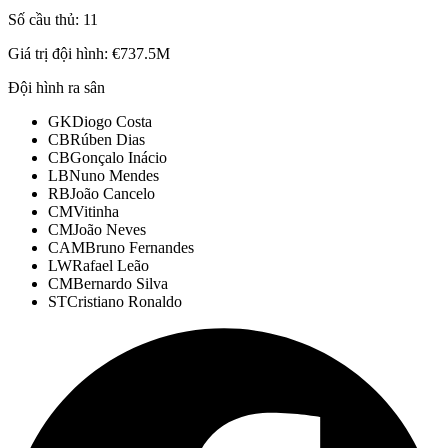
Số cầu thủ:
11
Giá trị đội hình:
€737.5M
Đội hình ra sân
GK
Diogo Costa
CB
Rúben Dias
CB
Gonçalo Inácio
LB
Nuno Mendes
RB
João Cancelo
CM
Vitinha
CM
João Neves
CAM
Bruno Fernandes
LW
Rafael Leão
CM
Bernardo Silva
ST
Cristiano Ronaldo