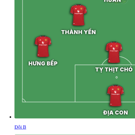
Đội B