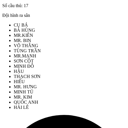
Số cầu thủ:
17
Đội hình ra sân
CỤ BÁ
BÁ HÙNG
MR.KIÊN
MR. BIN
VÕ THẮNG
TÙNG TRẦN
MR.MẠNH
SƠN CỘT
MINH ĐỖ
HẬU
THẠCH SƠN
HIẾU
MR. HƯNG
MINH TÚ
MR. KIM
QUỐC ANH
HẢI LÊ