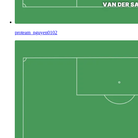
proteam_nguyen0102