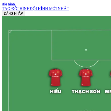
đội hình
.
TẠO ĐỘI HÌNH
ĐỘI HÌNH MỚI NHẤT
ĐĂNG NHẬP