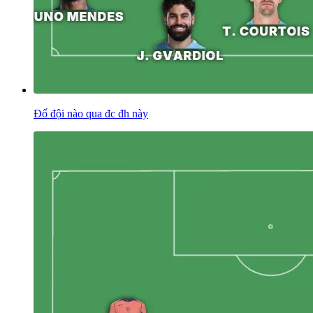
Đố đội nào qua đc đh này