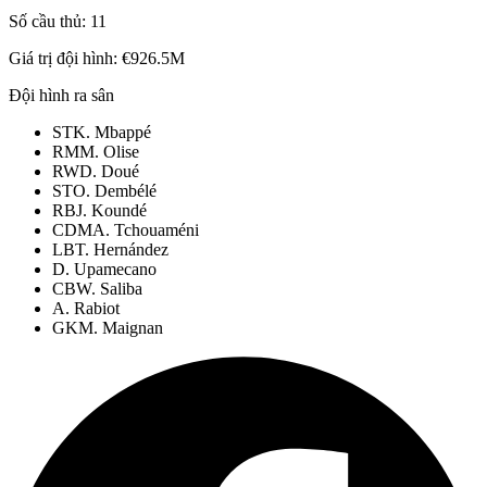
Số cầu thủ:
11
Giá trị đội hình:
€926.5M
Đội hình ra sân
ST
K. Mbappé
RM
M. Olise
RW
D. Doué
ST
O. Dembélé
RB
J. Koundé
CDM
A. Tchouaméni
LB
T. Hernández
D. Upamecano
CB
W. Saliba
A. Rabiot
GK
M. Maignan