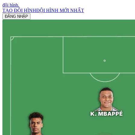
đội hình
.
TẠO ĐỘI HÌNH
ĐỘI HÌNH MỚI NHẤT
ĐĂNG NHẬP