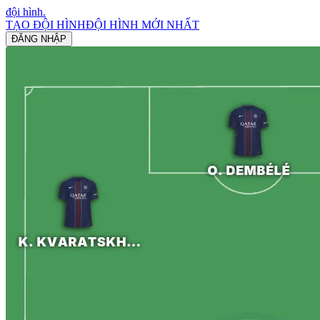
đội hình
.
TẠO ĐỘI HÌNH
ĐỘI HÌNH MỚI NHẤT
ĐĂNG NHẬP