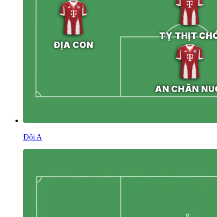
Đội A