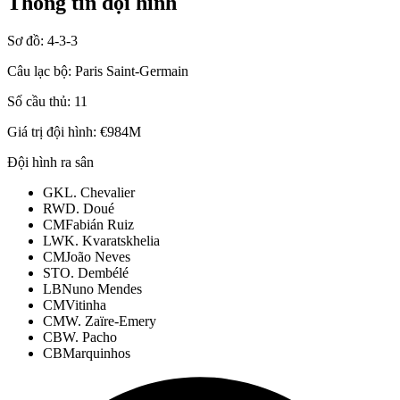
Thông tin đội hình
Sơ đồ:
4-3-3
Câu lạc bộ:
Paris Saint-Germain
Số cầu thủ:
11
Giá trị đội hình:
€984M
Đội hình ra sân
GK
L. Chevalier
RW
D. Doué
CM
Fabián Ruiz
LW
K. Kvaratskhelia
CM
João Neves
ST
O. Dembélé
LB
Nuno Mendes
CM
Vitinha
CM
W. Zaïre-Emery
CB
W. Pacho
CB
Marquinhos