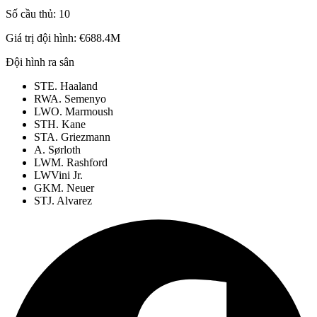
Số cầu thủ:
10
Giá trị đội hình:
€688.4M
Đội hình ra sân
ST
E. Haaland
RW
A. Semenyo
LW
O. Marmoush
ST
H. Kane
ST
A. Griezmann
A. Sørloth
LW
M. Rashford
LW
Vini Jr.
GK
M. Neuer
ST
J. Alvarez