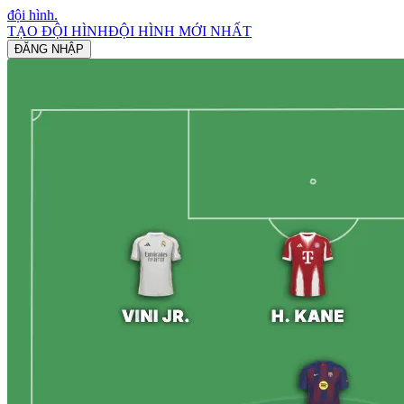
đội hình
.
TẠO ĐỘI HÌNH
ĐỘI HÌNH MỚI NHẤT
ĐĂNG NHẬP