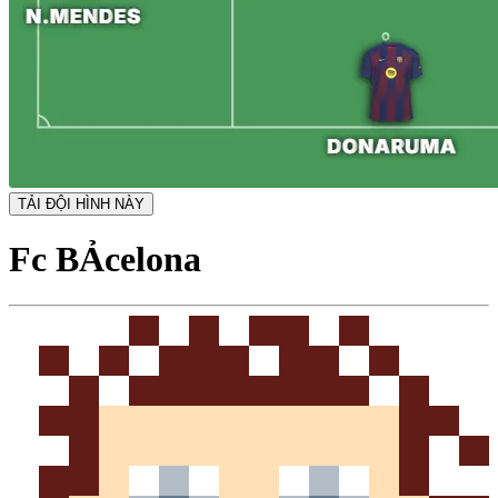
TẢI ĐỘI HÌNH NÀY
Fc BẢcelona