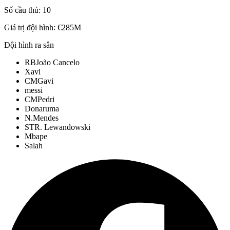
Số cầu thủ:
10
Giá trị đội hình:
€285M
Đội hình ra sân
RB
João Cancelo
Xavi
CM
Gavi
messi
CM
Pedri
Donaruma
N.Mendes
ST
R. Lewandowski
Mbape
Salah