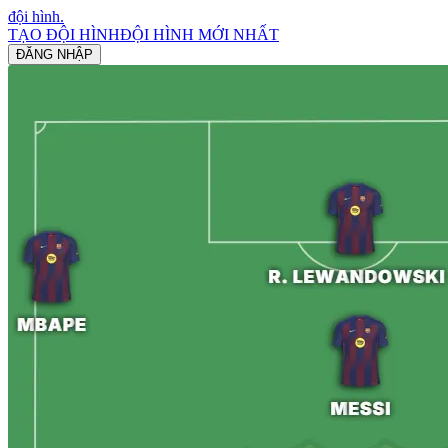
đội hình
.
TẠO ĐỘI HÌNH
ĐỘI HÌNH MỚI NHẤT
ĐĂNG NHẬP