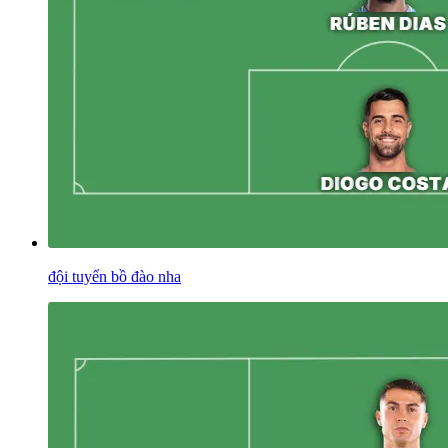
đội tuyển bồ đào nha