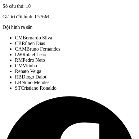
Số cầu thủ:
10
Giá trị đội hình:
€576M
Đội hình ra sân
CM
Bernardo Silva
CB
Rúben Dias
CAM
Bruno Fernandes
LW
Rafael Leão
RM
Pedro Neto
CM
Vitinha
Renato Veiga
RB
Diogo Dalot
LB
Nuno Mendes
ST
Cristiano Ronaldo