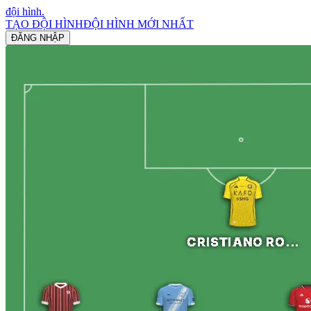
đội hình
.
TẠO ĐỘI HÌNH
ĐỘI HÌNH MỚI NHẤT
ĐĂNG NHẬP