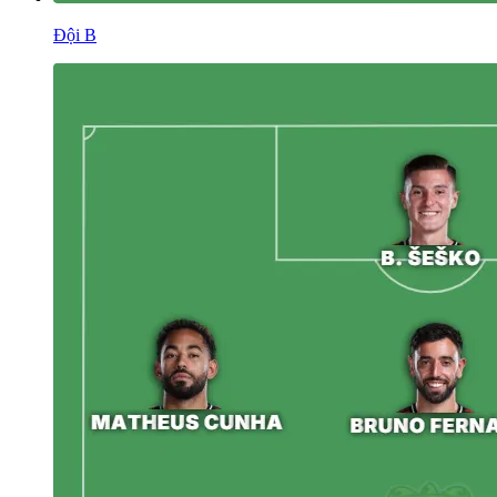
Đội B