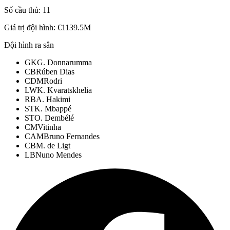
Số cầu thủ:
11
Giá trị đội hình:
€1139.5M
Đội hình ra sân
GK
G. Donnarumma
CB
Rúben Dias
CDM
Rodri
LW
K. Kvaratskhelia
RB
A. Hakimi
ST
K. Mbappé
ST
O. Dembélé
CM
Vitinha
CAM
Bruno Fernandes
CB
M. de Ligt
LB
Nuno Mendes