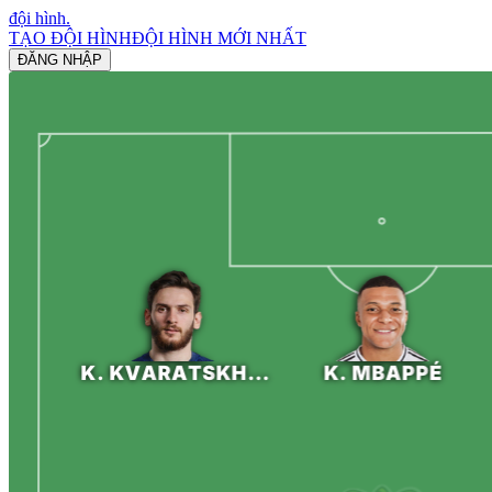
đội hình
.
TẠO ĐỘI HÌNH
ĐỘI HÌNH MỚI NHẤT
ĐĂNG NHẬP