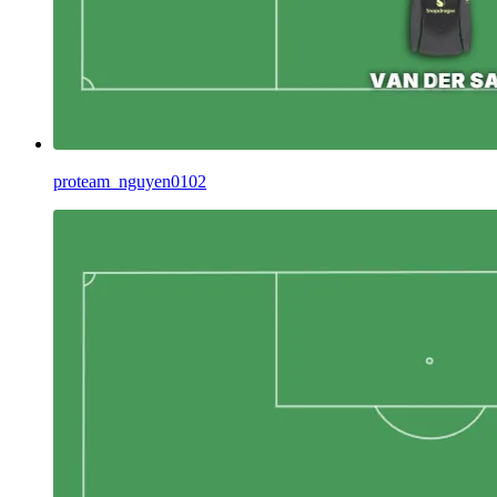
proteam_nguyen0102