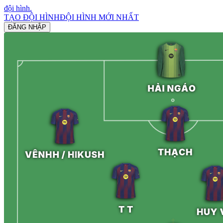
đội hình
.
TẠO ĐỘI HÌNH
ĐỘI HÌNH MỚI NHẤT
ĐĂNG NHẬP