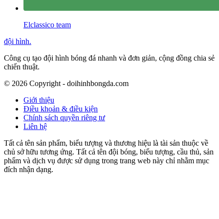
Elclassico team
đội hình
.
Công cụ tạo đội hình bóng đá nhanh và đơn giản, cộng đồng chia sẻ
chiến thuật.
©
2026
Copyright - doihinhbongda.com
Giới thiệu
Điều khoản & điều kiện
Chính sách quyền riêng tư
Liên hệ
Tất cả tên sản phẩm, biểu tượng và thương hiệu là tài sản thuộc về
chủ sở hữu tương ứng. Tất cả tên đội bóng, biểu tượng, cầu thủ, sản
phẩm và dịch vụ được sử dụng trong trang web này chỉ nhằm mục
đích nhận dạng.