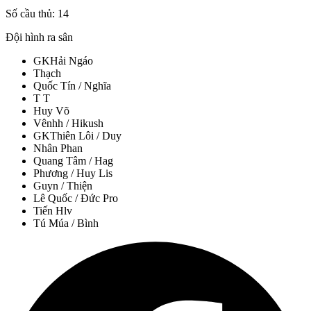
Số cầu thủ:
14
Đội hình ra sân
GK
Hải Ngáo
Thạch
Quốc Tín / Nghĩa
T T
Huy Võ
Vênhh / Hikush
GK
Thiên Lôi / Duy
Nhân Phan
Quang Tâm / Hag
Phương / Huy Lis
Guyn / Thiện
Lê Quốc / Đức Pro
Tiến Hlv
Tú Múa / Bình