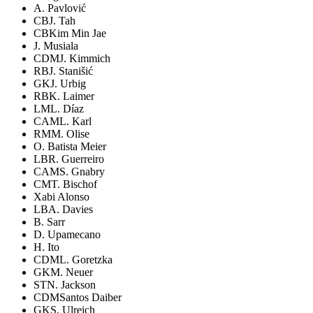
A. Pavlović
CB
J. Tah
CB
Kim Min Jae
J. Musiala
CDM
J. Kimmich
RB
J. Stanišić
GK
J. Urbig
RB
K. Laimer
LM
L. Díaz
CAM
L. Karl
RM
M. Olise
O. Batista Meier
LB
R. Guerreiro
CAM
S. Gnabry
CM
T. Bischof
Xabi Alonso
LB
A. Davies
B. Sarr
D. Upamecano
H. Ito
CDM
L. Goretzka
GK
M. Neuer
ST
N. Jackson
CDM
Santos Daiber
GK
S. Ulreich