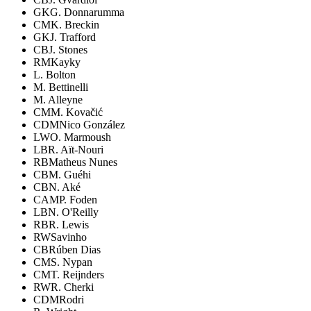
GK
G. Donnarumma
CM
K. Breckin
GK
J. Trafford
CB
J. Stones
RM
Kayky
L. Bolton
M. Bettinelli
M. Alleyne
CM
M. Kovačić
CDM
Nico González
LW
O. Marmoush
LB
R. Aït-Nouri
RB
Matheus Nunes
CB
M. Guéhi
CB
N. Aké
CAM
P. Foden
LB
N. O'Reilly
RB
R. Lewis
RW
Savinho
CB
Rúben Dias
CM
S. Nypan
CM
T. Reijnders
RW
R. Cherki
CDM
Rodri