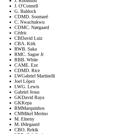
J. Robinson
J. O'Connell
G. Baldock
CDM
D. Soumaré
C. Nwachukwu
CDM
C. Nørgaard
Cédric
CB
David Luiz
CB
A. Kirk
RW
B. Saka
RM
C. Sagoe Jr
RB
B. White
CAM
E. Eze
CDM
D. Rice
LW
Gabriel Martinelli
Joel López
LW
G. Lewis
Gabriel Jesus
GK
David Raya
GK
Kepa
RM
Marquinhos
CM
Mikel Merino
M. Elneny
M. Ødegaard
CB
O. Rekik