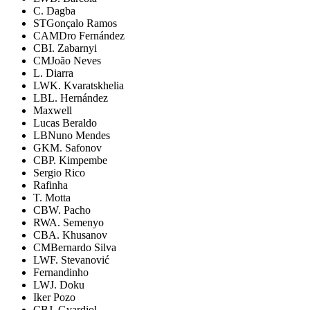
C. Dagba
ST
Gonçalo Ramos
CAM
Dro Fernández
CB
I. Zabarnyi
CM
João Neves
L. Diarra
LW
K. Kvaratskhelia
LB
L. Hernández
Maxwell
Lucas Beraldo
LB
Nuno Mendes
GK
M. Safonov
CB
P. Kimpembe
Sergio Rico
Rafinha
T. Motta
CB
W. Pacho
RW
A. Semenyo
CB
A. Khusanov
CM
Bernardo Silva
LW
F. Stevanović
Fernandinho
LW
J. Doku
Iker Pozo
CB
J. Gvardiol