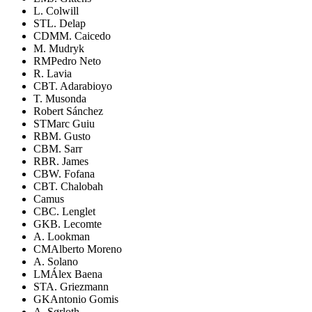
L. Colwill
ST
L. Delap
CDM
M. Caicedo
M. Mudryk
RM
Pedro Neto
R. Lavia
CB
T. Adarabioyo
T. Musonda
Robert Sánchez
ST
Marc Guiu
RB
M. Gusto
CB
M. Sarr
RB
R. James
CB
W. Fofana
CB
T. Chalobah
Camus
CB
C. Lenglet
GK
B. Lecomte
A. Lookman
CM
Alberto Moreno
A. Solano
LM
Álex Baena
ST
A. Griezmann
GK
Antonio Gomis
A. Sørloth