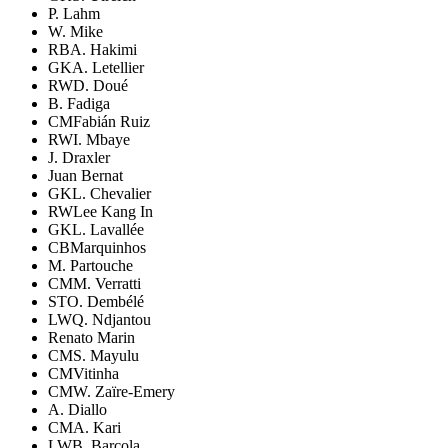
P. Lahm
W. Mike
RB
A. Hakimi
GK
A. Letellier
RW
D. Doué
B. Fadiga
CM
Fabián Ruiz
RW
I. Mbaye
J. Draxler
Juan Bernat
GK
L. Chevalier
RW
Lee Kang In
GK
L. Lavallée
CB
Marquinhos
M. Partouche
CM
M. Verratti
ST
O. Dembélé
LW
Q. Ndjantou
Renato Marin
CM
S. Mayulu
CM
Vitinha
CM
W. Zaïre-Emery
A. Diallo
CM
A. Kari
LW
B. Barcola