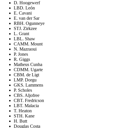
D. Hoogewerf
LB
D. León
E. Cavani
E. van der Sar
RB
H. Ogunneye
ST
J. Zirkzee
L. Grant
LB
L. Shaw
CAM
M. Mount
N. Mazraoui
P. Jones
R. Giggs
Matheus Cunha
CDM
M. Ugarte
CB
M. de Ligt
LM
P. Dorgu
GK
S. Lammens
P. Scholes
CB
S. Aljofree
CB
T. Fredricson
LB
T. Malacia
T. Heaton
ST
H. Kane
H. Butt
Douglas Costa