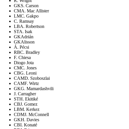
R. Wright
GK
S. Carson
CM
A. Mac Allister
LM
C. Gakpo
C. Ramsay
LB
A. Robertson
ST
A. Isak
GK
Adrián
GK
Alisson
Á. Pécsi
RB
C. Bradley
F. Chiesa
Diogo Jota
CM
C. Jones
CB
G. Leoni
CAM
D. Szoboszlai
CAM
F. Wirtz
GK
G. Mamardashvili
J. Carragher
ST
H. Ekitiké
CB
J. Gomez
LB
M. Kerkez
CDM
J. McConnell
GK
H. Davies
CB
I. Konaté