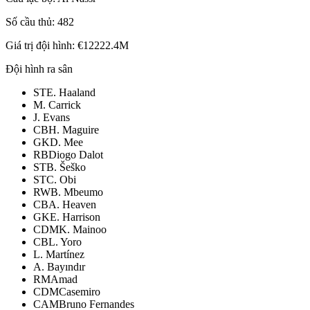
Số cầu thủ:
482
Giá trị đội hình:
€12222.4M
Đội hình ra sân
ST
E. Haaland
M. Carrick
J. Evans
CB
H. Maguire
GK
D. Mee
RB
Diogo Dalot
ST
B. Šeško
ST
C. Obi
RW
B. Mbeumo
CB
A. Heaven
GK
E. Harrison
CDM
K. Mainoo
CB
L. Yoro
L. Martínez
A. Bayındır
RM
Amad
CDM
Casemiro
CAM
Bruno Fernandes