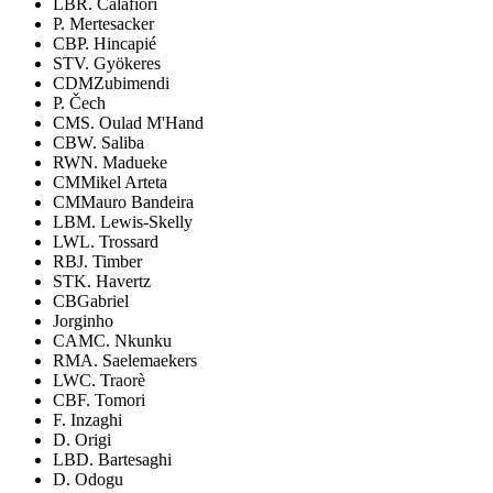
LB
R. Calafiori
P. Mertesacker
CB
P. Hincapié
ST
V. Gyökeres
CDM
Zubimendi
P. Čech
CM
S. Oulad M'Hand
CB
W. Saliba
RW
N. Madueke
CM
Mikel Arteta
CM
Mauro Bandeira
LB
M. Lewis-Skelly
LW
L. Trossard
RB
J. Timber
ST
K. Havertz
CB
Gabriel
Jorginho
CAM
C. Nkunku
RM
A. Saelemaekers
LW
C. Traorè
CB
F. Tomori
F. Inzaghi
D. Origi
LB
D. Bartesaghi
D. Odogu