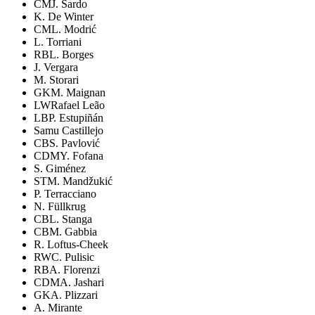
CM
J. Sardo
K. De Winter
CM
L. Modrić
L. Torriani
RB
L. Borges
J. Vergara
M. Storari
GK
M. Maignan
LW
Rafael Leão
LB
P. Estupiñán
Samu Castillejo
CB
S. Pavlović
CDM
Y. Fofana
S. Giménez
ST
M. Mandžukić
P. Terracciano
N. Füllkrug
CB
L. Stanga
CB
M. Gabbia
R. Loftus-Cheek
RW
C. Pulisic
RB
A. Florenzi
CDM
A. Jashari
GK
A. Plizzari
A. Mirante