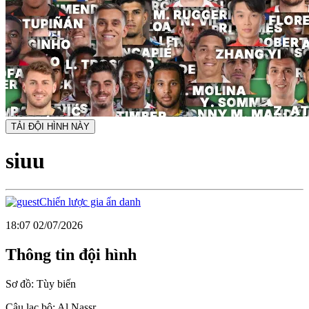
TẢI ĐỘI HÌNH NÀY
siuu
Chiến lược gia ẩn danh
18:07 02/07/2026
Thông tin đội hình
Sơ đồ:
Tùy biến
Câu lạc bộ:
Al Nassr