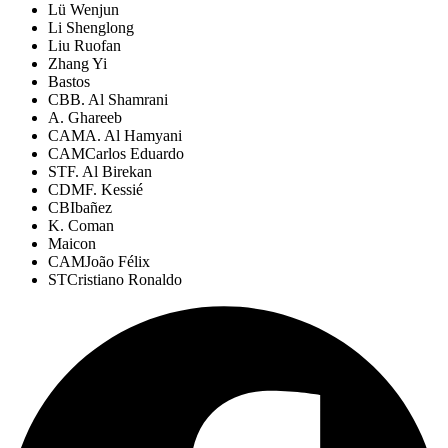
Lü Wenjun
Li Shenglong
Liu Ruofan
Zhang Yi
Bastos
CB
B. Al Shamrani
A. Ghareeb
CAM
A. Al Hamyani
CAM
Carlos Eduardo
ST
F. Al Birekan
CDM
F. Kessié
CB
Ibañez
K. Coman
Maicon
CAM
João Félix
ST
Cristiano Ronaldo