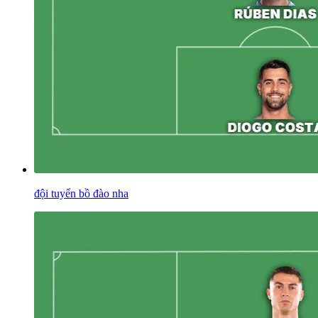
đội tuyển bồ đào nha