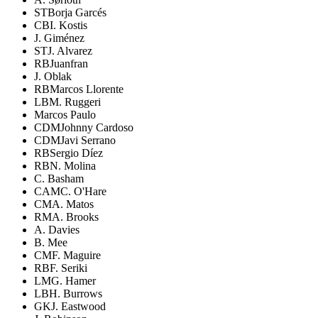
ST
Borja Garcés
CB
I. Kostis
J. Giménez
ST
J. Alvarez
RB
Juanfran
J. Oblak
RB
Marcos Llorente
LB
M. Ruggeri
Marcos Paulo
CDM
Johnny Cardoso
CDM
Javi Serrano
RB
Sergio Díez
RB
N. Molina
C. Basham
CAM
C. O'Hare
CM
A. Matos
RM
A. Brooks
A. Davies
B. Mee
CM
F. Maguire
RB
F. Seriki
LM
G. Hamer
LB
H. Burrows
GK
J. Eastwood