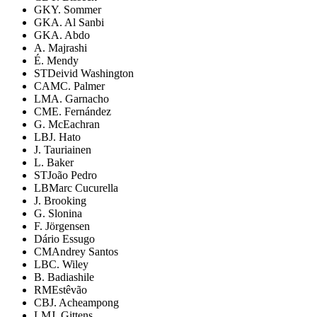
GK
Y. Sommer
GK
A. Al Sanbi
GK
A. Abdo
A. Majrashi
É. Mendy
ST
Deivid Washington
CAM
C. Palmer
LM
A. Garnacho
CM
E. Fernández
G. McEachran
LB
J. Hato
J. Tauriainen
L. Baker
ST
João Pedro
LB
Marc Cucurella
J. Brooking
G. Slonina
F. Jörgensen
Dário Essugo
CM
Andrey Santos
LB
C. Wiley
B. Badiashile
RM
Estêvão
CB
J. Acheampong
LM
J. Gittens