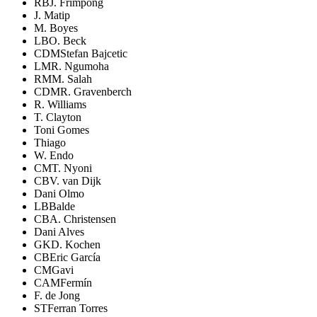
RB
J. Frimpong
J. Matip
M. Boyes
LB
O. Beck
CDM
Stefan Bajcetic
LM
R. Ngumoha
RM
M. Salah
CDM
R. Gravenberch
R. Williams
T. Clayton
Toni Gomes
Thiago
W. Endo
CM
T. Nyoni
CB
V. van Dijk
Dani Olmo
LB
Balde
CB
A. Christensen
Dani Alves
GK
D. Kochen
CB
Eric García
CM
Gavi
CAM
Fermín
F. de Jong
ST
Ferran Torres