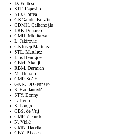
D. Frattesi
ST
F. Esposito
ST
J. Correa
GK
Gabriel Brazão
CDM
H. Çalhanoğlu
LB
F. Dimarco
CM
H. Mkhitaryan
L. Jakirović
GK
Josep Martínez
ST
L. Martínez
Luis Henrique
CB
M. Akanji
RB
M. Darmian
M. Thuram
CM
P. Sučić
GK
R. Di Gennaro
S. Handanovič
ST
Y. Bonny
T. Berni
S. Longo
CB
S. de Vrij
CM
P. Zieliński
N. Vidić
CM
N. Barella
CB
Y. Bisseck