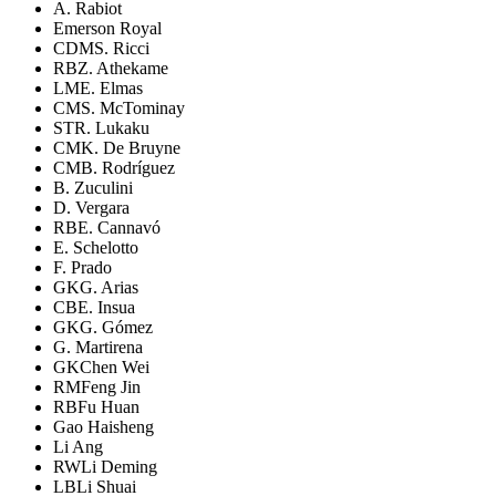
A. Rabiot
Emerson Royal
CDM
S. Ricci
RB
Z. Athekame
LM
E. Elmas
CM
S. McTominay
ST
R. Lukaku
CM
K. De Bruyne
CM
B. Rodríguez
B. Zuculini
D. Vergara
RB
E. Cannavó
E. Schelotto
F. Prado
GK
G. Arias
CB
E. Insua
GK
G. Gómez
G. Martirena
GK
Chen Wei
RM
Feng Jin
RB
Fu Huan
Gao Haisheng
Li Ang
RW
Li Deming
LB
Li Shuai