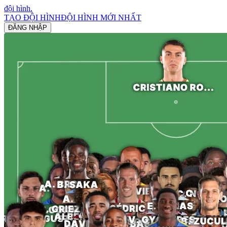
đội hình
.
TẠO ĐỘI HÌNH
ĐỘI HÌNH MỚI NHẤT
ĐĂNG NHẬP