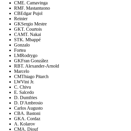
CM
E. Camavinga
RM
F. Mastantuono
CB
Edgar Pujol
Reinier
GK
Sergio Mestre
GK
T. Courtois
CAM
T. Nakai
ST
K. Mbappé
Gonzalo
Fortea
LM
Rodrygo
GK
Fran González
RB
T. Alexander-Arnold
Marcelo
CM
Thiago Pitarch
LW
Vini Jr.
C. Chivu
E. Salcedo
D. Dumfries
D. D'Ambrosio
Carlos Augusto
CB
A. Bastoni
GK
A. Cordaz
A. Kolarov
CM
A. Diouf