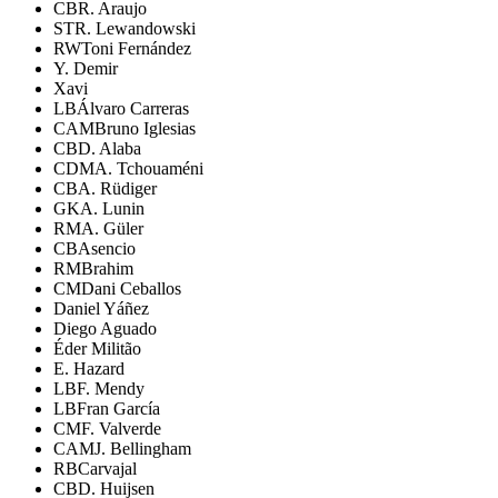
CB
R. Araujo
ST
R. Lewandowski
RW
Toni Fernández
Y. Demir
Xavi
LB
Álvaro Carreras
CAM
Bruno Iglesias
CB
D. Alaba
CDM
A. Tchouaméni
CB
A. Rüdiger
GK
A. Lunin
RM
A. Güler
CB
Asencio
RM
Brahim
CM
Dani Ceballos
Daniel Yáñez
Diego Aguado
Éder Militão
E. Hazard
LB
F. Mendy
LB
Fran García
CM
F. Valverde
CAM
J. Bellingham
RB
Carvajal
CB
D. Huijsen