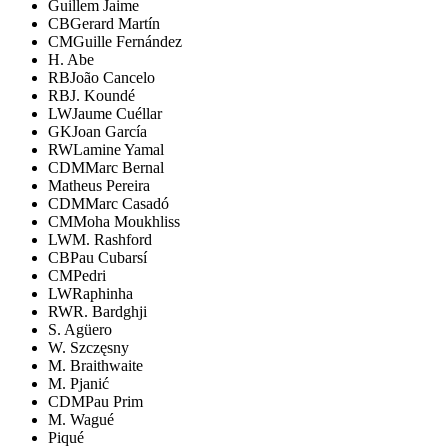
Guillem Jaime
CB
Gerard Martín
CM
Guille Fernández
H. Abe
RB
João Cancelo
RB
J. Koundé
LW
Jaume Cuéllar
GK
Joan García
RW
Lamine Yamal
CDM
Marc Bernal
Matheus Pereira
CDM
Marc Casadó
CM
Moha Moukhliss
LW
M. Rashford
CB
Pau Cubarsí
CM
Pedri
LW
Raphinha
RW
R. Bardghji
S. Agüero
W. Szczęsny
M. Braithwaite
M. Pjanić
CDM
Pau Prim
M. Wagué
Piqué