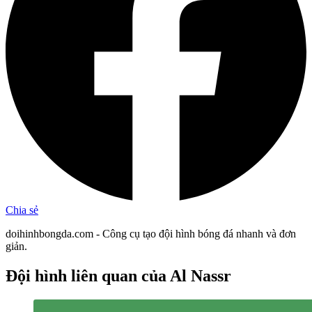
Chia sẻ
doihinhbongda.com - Công cụ tạo đội hình bóng đá nhanh và đơn
giản.
Đội hình liên quan
của Al Nassr