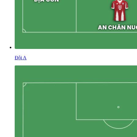
Đội A