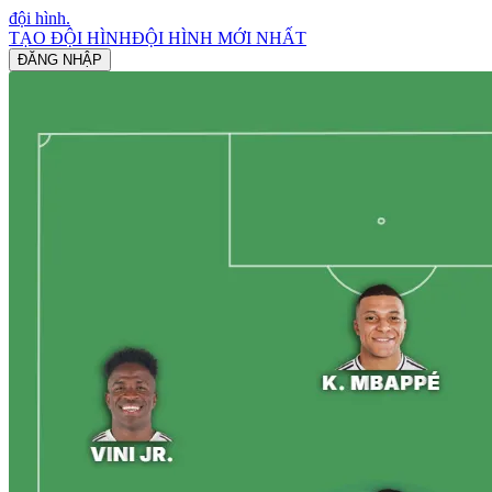
đội hình
.
TẠO ĐỘI HÌNH
ĐỘI HÌNH MỚI NHẤT
ĐĂNG NHẬP