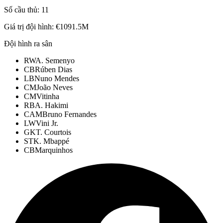
Số cầu thủ:
11
Giá trị đội hình:
€1091.5M
Đội hình ra sân
RW
A. Semenyo
CB
Rúben Dias
LB
Nuno Mendes
CM
João Neves
CM
Vitinha
RB
A. Hakimi
CAM
Bruno Fernandes
LW
Vini Jr.
GK
T. Courtois
ST
K. Mbappé
CB
Marquinhos