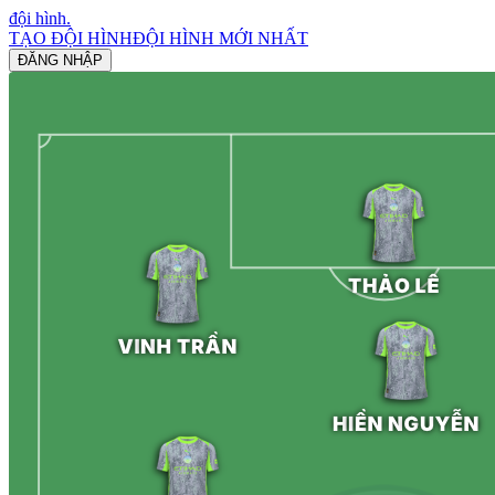
đội hình
.
TẠO ĐỘI HÌNH
ĐỘI HÌNH MỚI NHẤT
ĐĂNG NHẬP