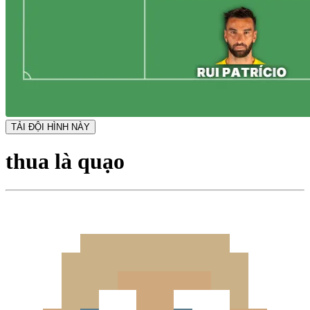
TẢI ĐỘI HÌNH NÀY
thua là quạo