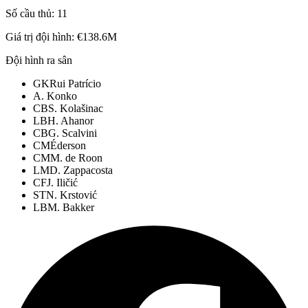
Số cầu thủ:
11
Giá trị đội hình:
€138.6M
Đội hình ra sân
GK
Rui Patrício
A. Konko
CB
S. Kolašinac
LB
H. Ahanor
CB
G. Scalvini
CM
Éderson
CM
M. de Roon
LM
D. Zappacosta
CF
J. Iličić
ST
N. Krstović
LB
M. Bakker