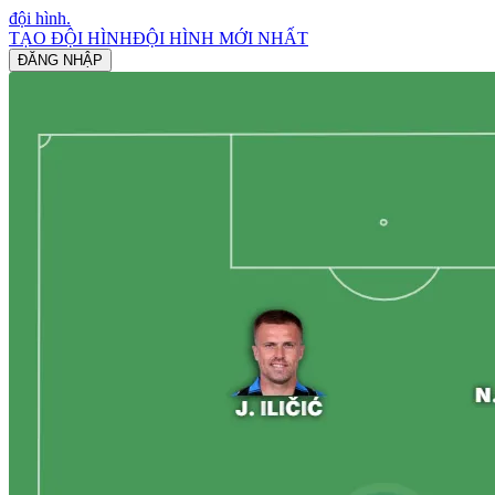
đội hình
.
TẠO ĐỘI HÌNH
ĐỘI HÌNH MỚI NHẤT
ĐĂNG NHẬP