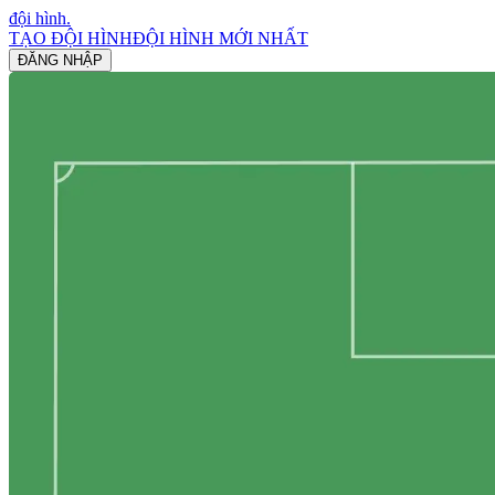
đội hình
.
TẠO ĐỘI HÌNH
ĐỘI HÌNH MỚI NHẤT
ĐĂNG NHẬP