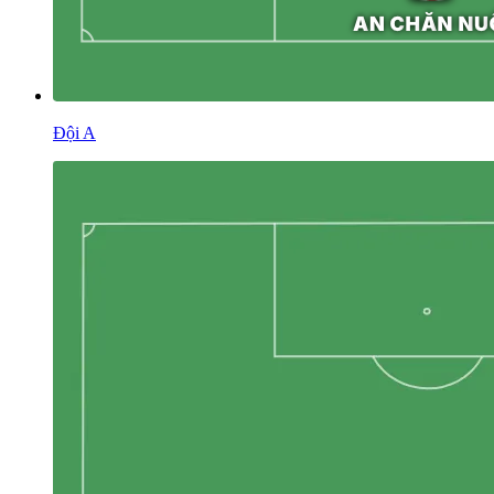
Đội A