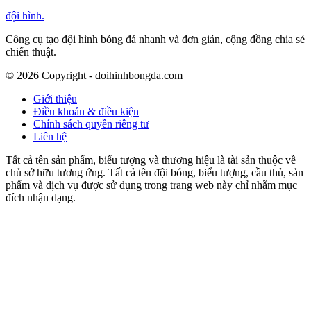
đội hình
.
Công cụ tạo đội hình bóng đá nhanh và đơn giản, cộng đồng chia sẻ
chiến thuật.
©
2026
Copyright - doihinhbongda.com
Giới thiệu
Điều khoản & điều kiện
Chính sách quyền riêng tư
Liên hệ
Tất cả tên sản phẩm, biểu tượng và thương hiệu là tài sản thuộc về
chủ sở hữu tương ứng. Tất cả tên đội bóng, biểu tượng, cầu thủ, sản
phẩm và dịch vụ được sử dụng trong trang web này chỉ nhằm mục
đích nhận dạng.