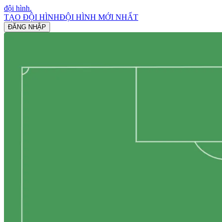
đội hình
.
TẠO ĐỘI HÌNH
ĐỘI HÌNH MỚI NHẤT
ĐĂNG NHẬP