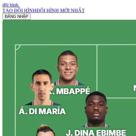
đội hình
.
TẠO ĐỘI HÌNH
ĐỘI HÌNH MỚI NHẤT
ĐĂNG NHẬP