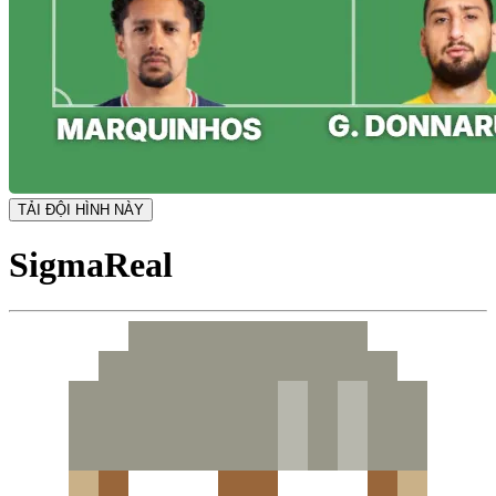
TẢI ĐỘI HÌNH NÀY
SigmaReal