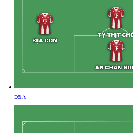
Đội A