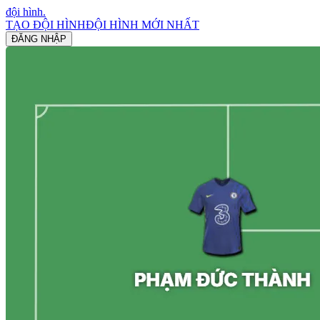
đội hình
.
TẠO ĐỘI HÌNH
ĐỘI HÌNH MỚI NHẤT
ĐĂNG NHẬP