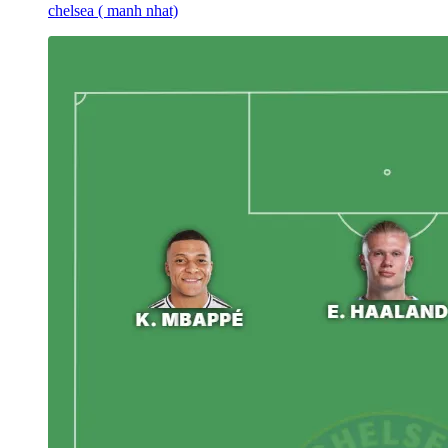
chelsea ( manh nhat)