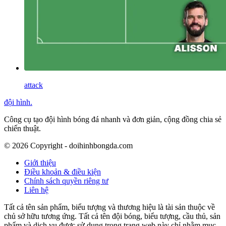
attack
đội hình
.
Công cụ tạo đội hình bóng đá nhanh và đơn giản, cộng đồng chia sẻ
chiến thuật.
©
2026
Copyright - doihinhbongda.com
Giới thiệu
Điều khoản & điều kiện
Chính sách quyền riêng tư
Liên hệ
Tất cả tên sản phẩm, biểu tượng và thương hiệu là tài sản thuộc về
chủ sở hữu tương ứng. Tất cả tên đội bóng, biểu tượng, cầu thủ, sản
phẩm và dịch vụ được sử dụng trong trang web này chỉ nhằm mục