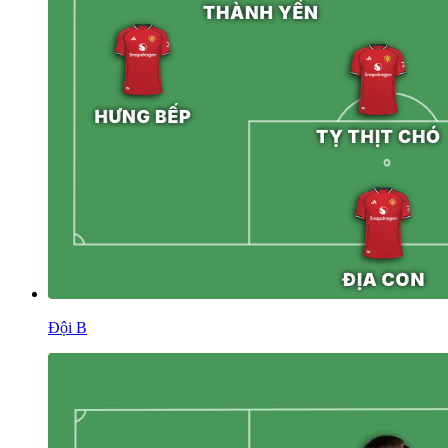
Đội B