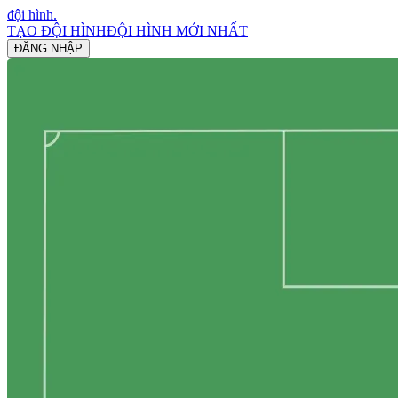
đội hình
.
TẠO ĐỘI HÌNH
ĐỘI HÌNH MỚI NHẤT
ĐĂNG NHẬP