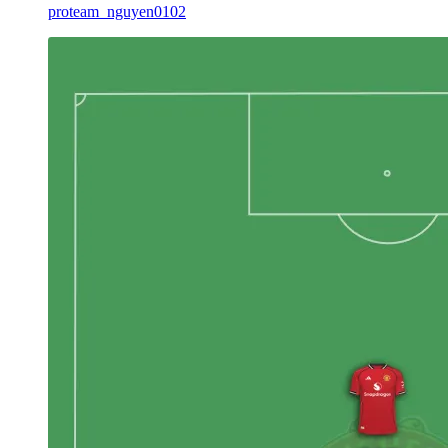
proteam_nguyen0102