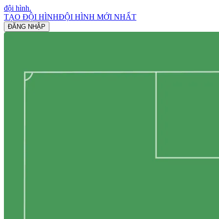
đội hình
.
TẠO ĐỘI HÌNH
ĐỘI HÌNH MỚI NHẤT
ĐĂNG NHẬP