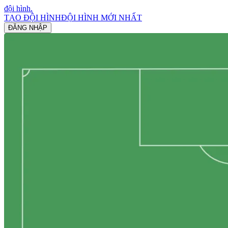
đội hình
.
TẠO ĐỘI HÌNH
ĐỘI HÌNH MỚI NHẤT
ĐĂNG NHẬP