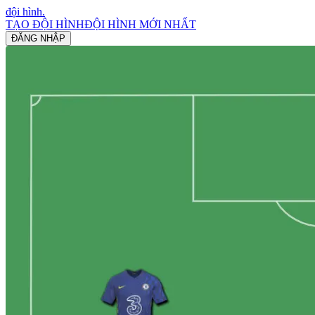
đội hình
.
TẠO ĐỘI HÌNH
ĐỘI HÌNH MỚI NHẤT
ĐĂNG NHẬP