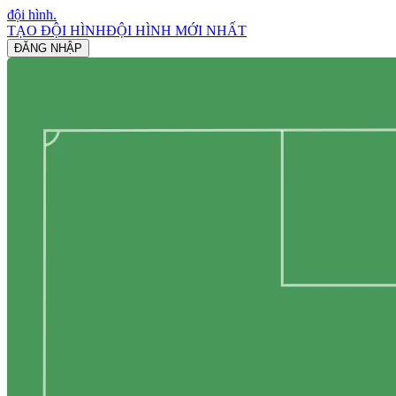
đội hình
.
TẠO ĐỘI HÌNH
ĐỘI HÌNH MỚI NHẤT
ĐĂNG NHẬP