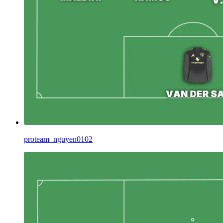
proteam_nguyen0102