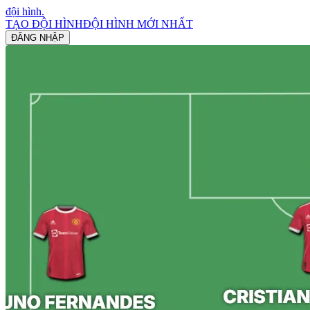
đội hình
.
TẠO ĐỘI HÌNH
ĐỘI HÌNH MỚI NHẤT
ĐĂNG NHẬP