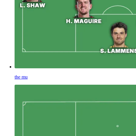
the mu