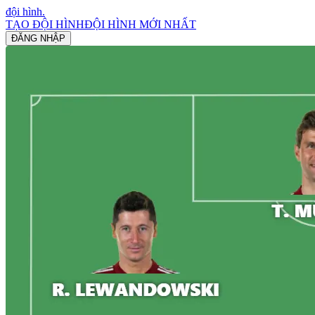
đội hình
.
TẠO ĐỘI HÌNH
ĐỘI HÌNH MỚI NHẤT
ĐĂNG NHẬP