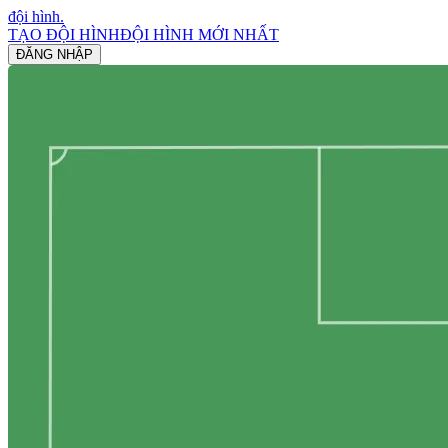
đội hình
.
TẠO ĐỘI HÌNH
ĐỘI HÌNH MỚI NHẤT
ĐĂNG NHẬP