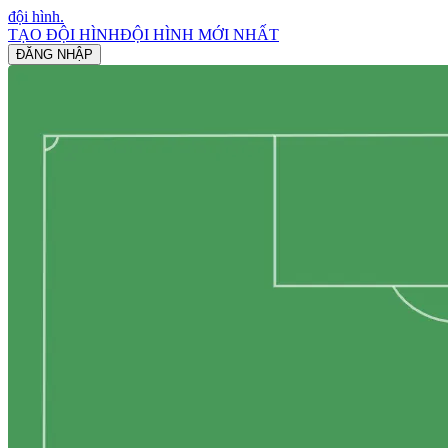
đội hình
.
TẠO ĐỘI HÌNH
ĐỘI HÌNH MỚI NHẤT
ĐĂNG NHẬP