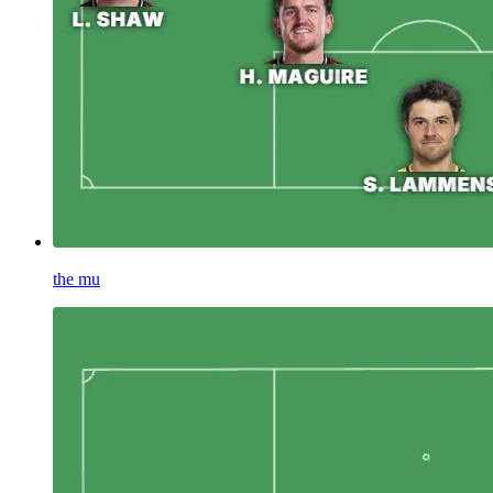
the mu