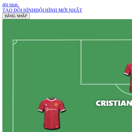
đội hình
.
TẠO ĐỘI HÌNH
ĐỘI HÌNH MỚI NHẤT
ĐĂNG NHẬP