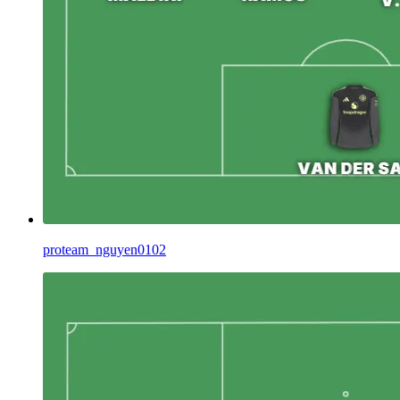
proteam_nguyen0102