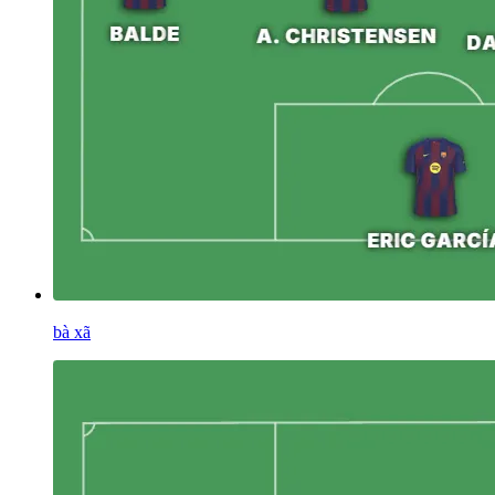
bà xã