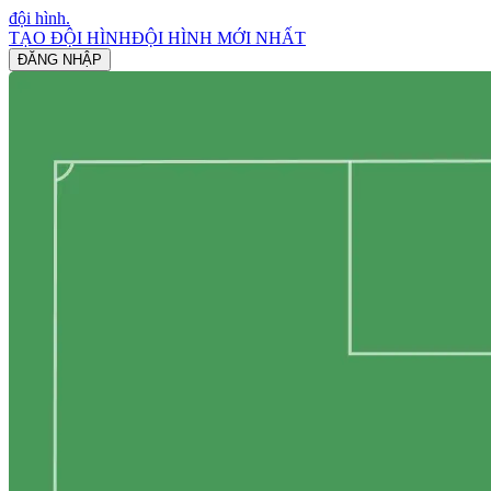
đội hình
.
TẠO ĐỘI HÌNH
ĐỘI HÌNH MỚI NHẤT
ĐĂNG NHẬP