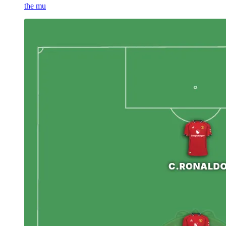
the mu