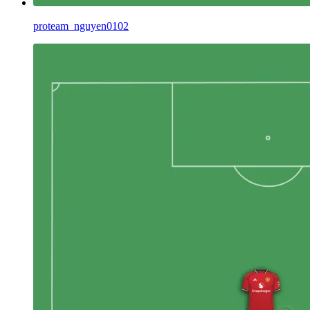
proteam_nguyen0102