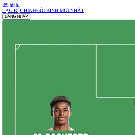
đội hình
.
TẠO ĐỘI HÌNH
ĐỘI HÌNH MỚI NHẤT
ĐĂNG NHẬP