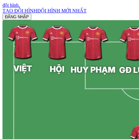
đội hình
.
TẠO ĐỘI HÌNH
ĐỘI HÌNH MỚI NHẤT
ĐĂNG NHẬP