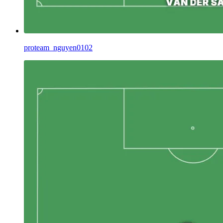
proteam_nguyen0102