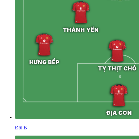
Đội B