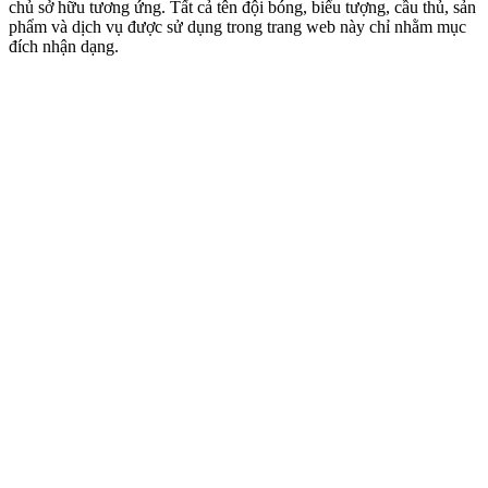
chủ sở hữu tương ứng. Tất cả tên đội bóng, biểu tượng, cầu thủ, sản
phẩm và dịch vụ được sử dụng trong trang web này chỉ nhằm mục
đích nhận dạng.