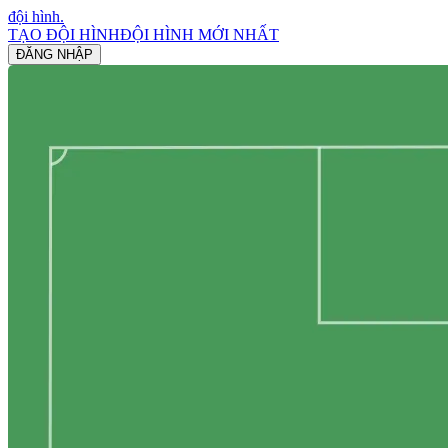
đội hình
.
TẠO ĐỘI HÌNH
ĐỘI HÌNH MỚI NHẤT
ĐĂNG NHẬP