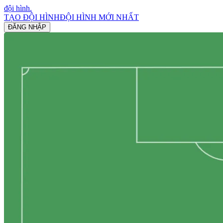
đội hình
.
TẠO ĐỘI HÌNH
ĐỘI HÌNH MỚI NHẤT
ĐĂNG NHẬP